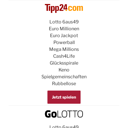
Lotto 6aus49
Euro Millionen
Euro Jackpot
Powerball
Mega Millions
Cash4Life
Glücksspirale
Keno
Spielgemeinschaften
Rubbellose
Jetzt spielen
Lotto 6aus49