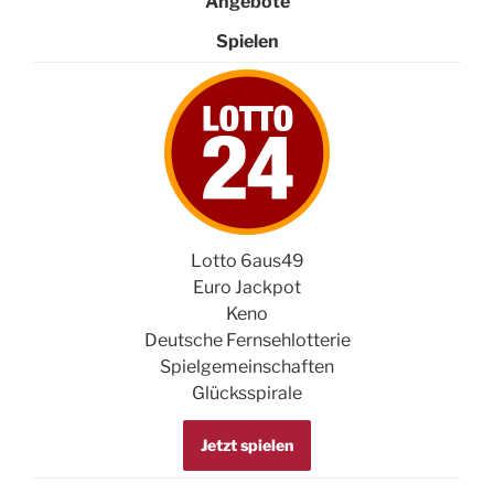
Angebote
Spielen
Lotto 6aus49
Euro Jackpot
Keno
Deutsche Fernsehlotterie
Spielgemeinschaften
Glücksspirale
Jetzt spielen