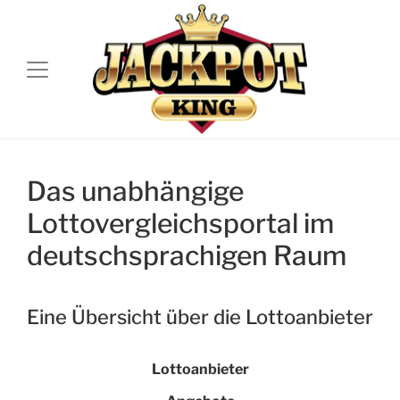
Das unabhängige
Lottovergleichsportal im
deutschsprachigen Raum
Eine Übersicht über die Lottoanbieter
Lottoanbieter