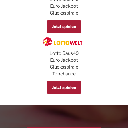
Euro Jackpot
Glücksspirale
Jetzt spielen
Lotto 6aus49
Euro Jackpot
Glücksspirale
Topchance
Jetzt spielen